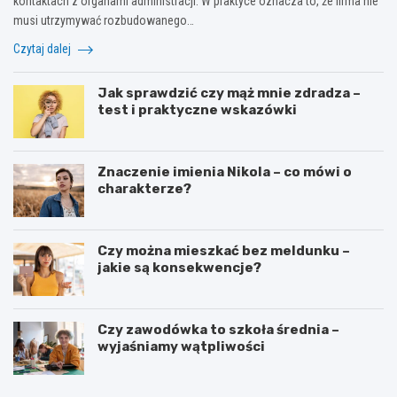
kontaktach z organami administracji. W praktyce oznacza to, że firma nie
musi utrzymywać rozbudowanego…
Czytaj dalej
Jak sprawdzić czy mąż mnie zdradza –
test i praktyczne wskazówki
Znaczenie imienia Nikola – co mówi o
charakterze?
Czy można mieszkać bez meldunku –
jakie są konsekwencje?
Czy zawodówka to szkoła średnia –
wyjaśniamy wątpliwości