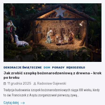
DEKORACJE ŚWIĄTECZNE
DOM
PORADY
RĘKODZIEŁO
Jak zrobić szopkę bożonarodzeniową z drewna – krok
po kroku
11 grudnia 2025
Radosław Gajewski
Tradycja budowania szopek bożonarodzeniowych sięga XIII wieku, kiedy
to św. Franciszek z Asyżu zorganizował pierwszą żywą…
Czytaj dalej