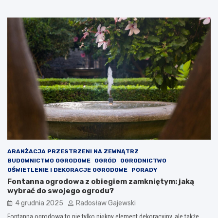
ARANŻACJA PRZESTRZENI NA ZEWNĄTRZ
BUDOWNICTWO OGRODOWE
OGRÓD
OGRODNICTWO
OŚWIETLENIE I DEKORACJE OGRODOWE
PORADY
Fontanna ogrodowa z obiegiem zamkniętym: jaką
wybrać do swojego ogrodu?
4 grudnia 2025
Radosław Gajewski
Fontanna ogrodowa to nie tylko piękny element dekoracyjny, ale także