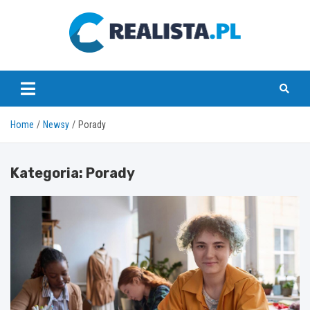
Skip
to
content
realista.pl
Home
Newsy
Porady
Kategoria:
Porady