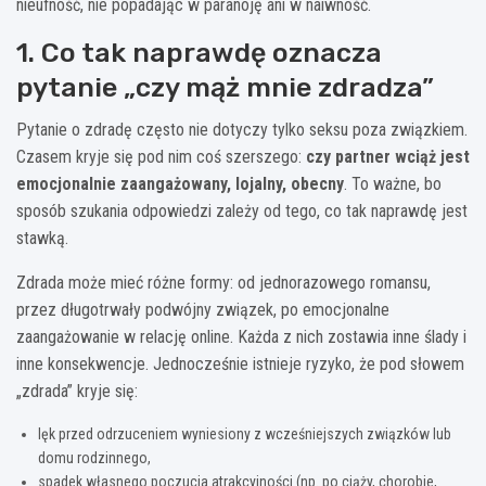
nieufność, nie popadając w paranoję ani w naiwność.
1. Co tak naprawdę oznacza
pytanie „czy mąż mnie zdradza”
Pytanie o zdradę często nie dotyczy tylko seksu poza związkiem.
Czasem kryje się pod nim coś szerszego:
czy partner wciąż jest
emocjonalnie zaangażowany, lojalny, obecny
. To ważne, bo
sposób szukania odpowiedzi zależy od tego, co tak naprawdę jest
stawką.
Zdrada może mieć różne formy: od jednorazowego romansu,
przez długotrwały podwójny związek, po emocjonalne
zaangażowanie w relację online. Każda z nich zostawia inne ślady i
inne konsekwencje. Jednocześnie istnieje ryzyko, że pod słowem
„zdrada” kryje się:
lęk przed odrzuceniem wyniesiony z wcześniejszych związków lub
domu rodzinnego,
spadek własnego poczucia atrakcyjności (np. po ciąży, chorobie,