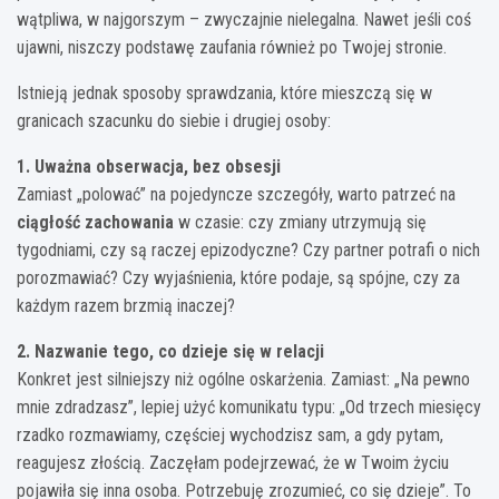
wątpliwa, w najgorszym – zwyczajnie nielegalna. Nawet jeśli coś
ujawni, niszczy podstawę zaufania również po Twojej stronie.
Istnieją jednak sposoby sprawdzania, które mieszczą się w
granicach szacunku do siebie i drugiej osoby:
1. Uważna obserwacja, bez obsesji
Zamiast „polować” na pojedyncze szczegóły, warto patrzeć na
ciągłość zachowania
w czasie: czy zmiany utrzymują się
tygodniami, czy są raczej epizodyczne? Czy partner potrafi o nich
porozmawiać? Czy wyjaśnienia, które podaje, są spójne, czy za
każdym razem brzmią inaczej?
2. Nazwanie tego, co dzieje się w relacji
Konkret jest silniejszy niż ogólne oskarżenia. Zamiast: „Na pewno
mnie zdradzasz”, lepiej użyć komunikatu typu: „Od trzech miesięcy
rzadko rozmawiamy, częściej wychodzisz sam, a gdy pytam,
reagujesz złością. Zaczęłam podejrzewać, że w Twoim życiu
pojawiła się inna osoba. Potrzebuję zrozumieć, co się dzieje”. To