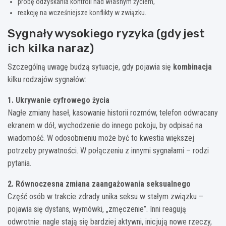
próbę odzyskania kontroli nad własnym życiem,
reakcję na wcześniejsze konflikty w związku.
Sygnały wysokiego ryzyka (gdy jest
ich kilka naraz)
Szczególną uwagę budzą sytuacje, gdy pojawia się
kombinacja
kilku rodzajów sygnałów:
1. Ukrywanie cyfrowego życia
Nagłe zmiany haseł, kasowanie historii rozmów, telefon odwracany
ekranem w dół, wychodzenie do innego pokoju, by odpisać na
wiadomość. W odosobnieniu może być to kwestia większej
potrzeby prywatności. W połączeniu z innymi sygnałami – rodzi
pytania.
2. Równoczesna zmiana zaangażowania seksualnego
Część osób w trakcie zdrady unika seksu w stałym związku –
pojawia się dystans, wymówki, „zmęczenie”. Inni reagują
odwrotnie: nagle stają się bardziej aktywni, inicjują nowe rzeczy,