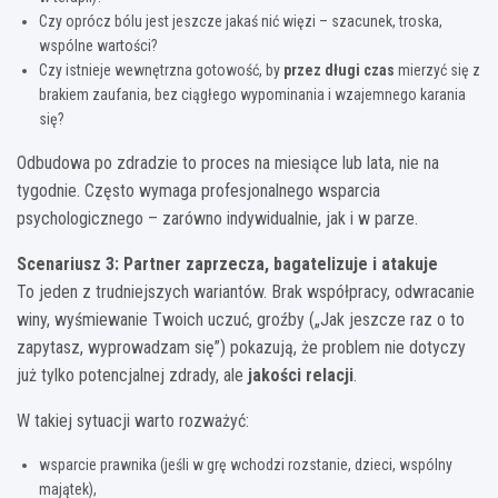
Czy oprócz bólu jest jeszcze jakaś nić więzi – szacunek, troska,
wspólne wartości?
Czy istnieje wewnętrzna gotowość, by
przez długi czas
mierzyć się z
brakiem zaufania, bez ciągłego wypominania i wzajemnego karania
się?
Odbudowa po zdradzie to proces na miesiące lub lata, nie na
tygodnie. Często wymaga profesjonalnego wsparcia
psychologicznego – zarówno indywidualnie, jak i w parze.
Scenariusz 3: Partner zaprzecza, bagatelizuje i atakuje
To jeden z trudniejszych wariantów. Brak współpracy, odwracanie
winy, wyśmiewanie Twoich uczuć, groźby („Jak jeszcze raz o to
zapytasz, wyprowadzam się”) pokazują, że problem nie dotyczy
już tylko potencjalnej zdrady, ale
jakości relacji
.
W takiej sytuacji warto rozważyć:
wsparcie prawnika (jeśli w grę wchodzi rozstanie, dzieci, wspólny
majątek),