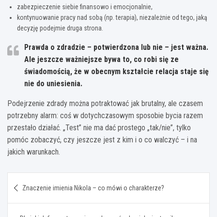
zabezpieczenie siebie finansowo i emocjonalnie,
kontynuowanie pracy nad sobą (np. terapia), niezależnie od tego, jaką
decyzję podejmie druga strona.
Prawda o zdradzie – potwierdzona lub nie – jest ważna.
Ale jeszcze ważniejsze bywa to, co robi się ze
świadomością, że w obecnym kształcie relacja staje się
nie do uniesienia.
Podejrzenie zdrady można potraktować jak brutalny, ale czasem
potrzebny alarm: coś w dotychczasowym sposobie bycia razem
przestało działać. „Test” nie ma dać prostego „tak/nie”, tylko
pomóc zobaczyć, czy jeszcze jest z kim i o co walczyć – i na
jakich warunkach.
Nawigacja
Znaczenie imienia Nikola – co mówi o charakterze?
wpisu