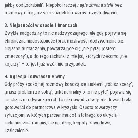
jakby coś „odrabiali”. Niepokoi raczej
nagła zmiana stylu
bez
rozmowy o niej, niż sam spadek lub wzrost częstotliwości.
3. Niejasności w czasie i finansach
Zwykłe nadgodziny to nic nadzwyczajnego, ale gdy pojawia się
chroniczna niedostępność (brak możliwości dodzwonienia się,
niejasne tłumaczenia, powtarzające się „nie pytaj, jestem
zmęczony”), a do tego rachunki z miejsc, których rzekomo „nie
kojarzy” – to jest już wzór, nie przypadek.
4. Agresja i odwracanie winy
Gdy próby spokojnej rozmowy kończą się atakiem: „robisz sceny”,
„masz problem ze sobą”, „nikt normalny o to nie pyta”, pojawia się
mechanizm odwracania ról. To nie dowód zdrady, ale dowód braku
gotowości do partnerstwa w kryzysie. Często towarzyszy
sytuacjom, w których partner ma coś istotnego do ukrycia –
niekoniecznie romans, ale np. długi, kłopoty zawodowe,
uzależnienie.