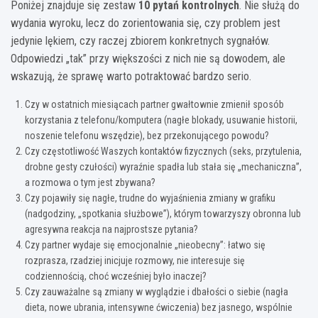
Poniżej znajduje się zestaw
10 pytań kontrolnych
. Nie służą do
wydania wyroku, lecz do zorientowania się, czy problem jest
jedynie lękiem, czy raczej zbiorem konkretnych sygnałów.
Odpowiedzi „tak” przy większości z nich nie są dowodem, ale
wskazują, że sprawę warto potraktować bardzo serio.
Czy w ostatnich miesiącach partner gwałtownie zmienił sposób
korzystania z telefonu/komputera (nagłe blokady, usuwanie historii,
noszenie telefonu wszędzie), bez przekonującego powodu?
Czy częstotliwość Waszych kontaktów fizycznych (seks, przytulenia,
drobne gesty czułości) wyraźnie spadła lub stała się „mechaniczna”,
a rozmowa o tym jest zbywana?
Czy pojawiły się nagłe, trudne do wyjaśnienia zmiany w grafiku
(nadgodziny, „spotkania służbowe”), którym towarzyszy obronna lub
agresywna reakcja na najprostsze pytania?
Czy partner wydaje się emocjonalnie „nieobecny”: łatwo się
rozprasza, rzadziej inicjuje rozmowy, nie interesuje się
codziennością, choć wcześniej było inaczej?
Czy zauważalne są zmiany w wyglądzie i dbałości o siebie (nagła
dieta, nowe ubrania, intensywne ćwiczenia) bez jasnego, wspólnie