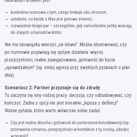
naturalnym krokiem jest:
konkretna rozmowa o tym, czego brakuje obu stronom,
ustalenie, co każde z Was jest gotowe zmienić,
rozważenie terapii par – szczególnie, gdy samodzielne próby wracają
do starych schematów kłótni.
Nie ma obowiązku wierzyć „na słowo”. Można obserwować, czy
po rozmowie pojawiają się spójne działania: więcej
przejrzystości, realne zaangażowanie, gotowość do bycia
„sprawdzalnym” (np. mniej agresji przy zwykłych pytaniach o plan
dnia).
Scenariusz 2: Partner przyznaje się do zdrady
Tu zaczyna się inny rodzaj pracy: decyzja, czy odbudowywać, czy
kończyć. Żadna z opcji nie jest moralnie „lepsza z definicji”.
Ważne pytania, które warto wówczas sobie zadać:
Czy jest realna skrucha i gotowość do poniesienia konsekwencji (np.
przerwania romansu, przejrzystości w kontakcie z tą osobą, udziału
w terapii)?