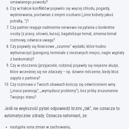
omawianego powodu?
Czy w trakcie konfliktów pojawiło się więcej chłodu, pogardy,
wyśmiewania, porównań z innymi osobami („inne kobiety jakoś
potrafią…”)?
Czy partner reaguje nadmiernie nerwowo na pytania o konkretne
osoby (z pracy, siłowni, kursu), bagatelizuje temat, zmienia temat
rozmowy, odwraca uwagę?
Czy pojawiły się finansowe „szumne” wydatki, które trudno
wytłumaczyć (paragony, terminale z nieznanych miejsc, nagłe wypłaty
z bankomatu)?
Czy w otoczeniu (przyjaciele, rodzina) pojawiły się niejasne aluzje,
które wcześniej się nie zdarzały – np. dziwne milczenie, kiedy ktoś
zapyta o partnera?
Czy rozmowa o Twoich obawach kończy się odwróceniem winy
(„masz paranoję”, „wymyślasz problemy”), bez próby zrozumienia
Twojego stanu?
Jeśli na większość pytań odpowiedź brzmi „tak”, nie oznacza to
automatycznie zdrady. Oznacza natomiast, że:
nastąpiła seria zmian w zachowaniu,