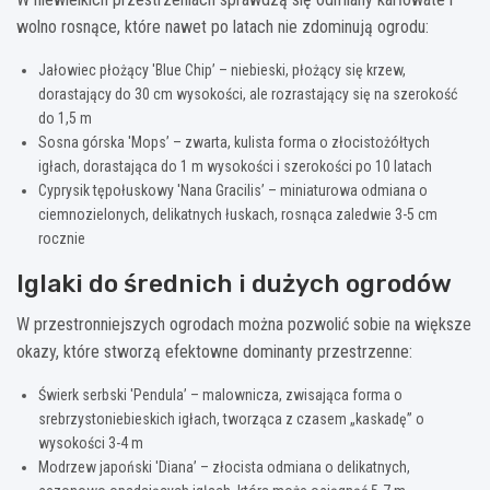
wolno rosnące, które nawet po latach nie zdominują ogrodu:
Jałowiec płożący 'Blue Chip’ – niebieski, płożący się krzew,
dorastający do 30 cm wysokości, ale rozrastający się na szerokość
do 1,5 m
Sosna górska 'Mops’ – zwarta, kulista forma o złocistożółtych
igłach, dorastająca do 1 m wysokości i szerokości po 10 latach
Cyprysik tępołuskowy 'Nana Gracilis’ – miniaturowa odmiana o
ciemnozielonych, delikatnych łuskach, rosnąca zaledwie 3-5 cm
rocznie
Iglaki do średnich i dużych ogrodów
W przestronniejszych ogrodach można pozwolić sobie na większe
okazy, które stworzą efektowne dominanty przestrzenne:
Świerk serbski 'Pendula’ – malownicza, zwisająca forma o
srebrzystoniebieskich igłach, tworząca z czasem „kaskadę” o
wysokości 3-4 m
Modrzew japoński 'Diana’ – złocista odmiana o delikatnych,