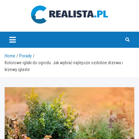
Skip
to
content
realista.pl
Home
Porady
Kolorowe iglaki do ogrodu: Jak wybrać najlepsze ozdobne drzewa i
krzewy iglaste