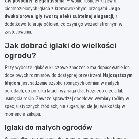
Cis pospolity 'Elegantissima’
– wolno rosnący krzew o
ciemnozielonych igłach z kremowożółtymi brzegami.
Jego
dwukolorowe igły tworzą efekt subtelnej elegancji
, a
dodatkowo toleruje półcień, co czyni go wszechstronnym w
zastosowaniu.
Jak dobrać iglaki do wielkości
ogrodu?
Przy wyborze iglaków kluczowe znaczenie ma dopasowanie ich
docelowych rozmiarów do dostępnej przestrzeni.
Najczęstszym
błędem
jest sadzenie szybko rosnących odmian w małych
ogrodach, co po kilku latach wymaga drastycznego cięcia lub
usunięcia roślin. Zawsze sprawdzaj docelowe wymiary rośliny w
specjalistycznych źródłach, nie sugerując się jej wielkością w
momencie zakupu.
Iglaki do małych ogrodów
W niewielkich przestrzeniach sprawdzą się odmiany karłowate i