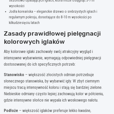
sezonowo opadających igłach, która może osiągnąć 5-7 m
wysokości
Jodła koreańska – eleganckie drzewo o srebrzystych igłach i
regularnym pokroju, dorastające do 8-10 m wysokości po
kilkudziesięciu latach
Zasady prawidłowej pielęgnacji
kolorowych iglaków
Aby kolorowe iglaki zachowały swój atrakcyjny wygląd i
intensywne wybarwienie, wymagają odpowiedniej pielęgnacji
dostosowanej do ich specyficznych potrzeb:
Stanowisko
– większość złocistych odmian potrzebuje
słonecznego stanowiska, by wybarwić igły. W zbyt ciemnym
miejscu tracą intensywność koloru i stają się bardziej zielone.
Niebieskie odmiany często lepiej zachowują kolor w półcieniu,
gdzie intensywne słońce nie wypala ich woskowego nalotu.
Podłoże
– większość iglaków preferuje lekko kwaśne,