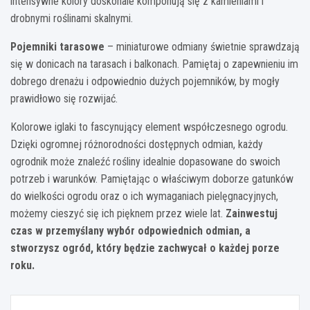
intensywne kolory doskonale komponują się z kamieniami i
drobnymi roślinami skalnymi.
Pojemniki tarasowe
– miniaturowe odmiany świetnie sprawdzają
się w donicach na tarasach i balkonach. Pamiętaj o zapewnieniu im
dobrego drenażu i odpowiednio dużych pojemników, by mogły
prawidłowo się rozwijać.
Kolorowe iglaki to fascynujący element współczesnego ogrodu.
Dzięki ogromnej różnorodności dostępnych odmian, każdy
ogrodnik może znaleźć rośliny idealnie dopasowane do swoich
potrzeb i warunków. Pamiętając o właściwym doborze gatunków
do wielkości ogrodu oraz o ich wymaganiach pielęgnacyjnych,
możemy cieszyć się ich pięknem przez wiele lat.
Zainwestuj
czas w przemyślany wybór odpowiednich odmian, a
stworzysz ogród, który będzie zachwycał o każdej porze
roku.
Nawigacja