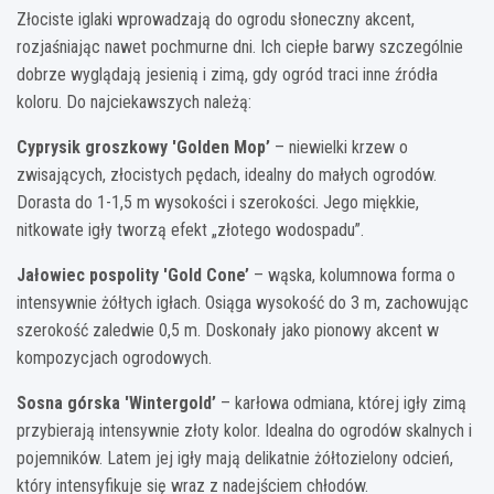
Złociste iglaki wprowadzają do ogrodu słoneczny akcent,
rozjaśniając nawet pochmurne dni. Ich ciepłe barwy szczególnie
dobrze wyglądają jesienią i zimą, gdy ogród traci inne źródła
koloru. Do najciekawszych należą:
Cyprysik groszkowy 'Golden Mop’
– niewielki krzew o
zwisających, złocistych pędach, idealny do małych ogrodów.
Dorasta do 1-1,5 m wysokości i szerokości. Jego miękkie,
nitkowate igły tworzą efekt „złotego wodospadu”.
Jałowiec pospolity 'Gold Cone’
– wąska, kolumnowa forma o
intensywnie żółtych igłach. Osiąga wysokość do 3 m, zachowując
szerokość zaledwie 0,5 m. Doskonały jako pionowy akcent w
kompozycjach ogrodowych.
Sosna górska 'Wintergold’
– karłowa odmiana, której igły zimą
przybierają intensywnie złoty kolor. Idealna do ogrodów skalnych i
pojemników. Latem jej igły mają delikatnie żółtozielony odcień,
który intensyfikuje się wraz z nadejściem chłodów.