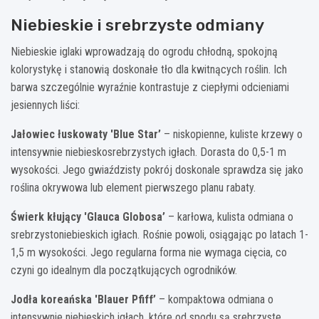
Niebieskie i srebrzyste odmiany
Niebieskie iglaki wprowadzają do ogrodu chłodną, spokojną
kolorystykę i stanowią doskonałe tło dla kwitnących roślin. Ich
barwa szczególnie wyraźnie kontrastuje z ciepłymi odcieniami
jesiennych liści:
Jałowiec łuskowaty 'Blue Star’
– niskopienne, kuliste krzewy o
intensywnie niebieskosrebrzystych igłach. Dorasta do 0,5-1 m
wysokości. Jego gwiaździsty pokrój doskonale sprawdza się jako
roślina okrywowa lub element pierwszego planu rabaty.
Świerk kłujący 'Glauca Globosa’
– karłowa, kulista odmiana o
srebrzystoniebieskich igłach. Rośnie powoli, osiągając po latach 1-
1,5 m wysokości. Jego regularna forma nie wymaga cięcia, co
czyni go idealnym dla początkujących ogrodników.
Jodła koreańska 'Blauer Pfiff’
– kompaktowa odmiana o
intensywnie niebieskich igłach, które od spodu są srebrzyste.