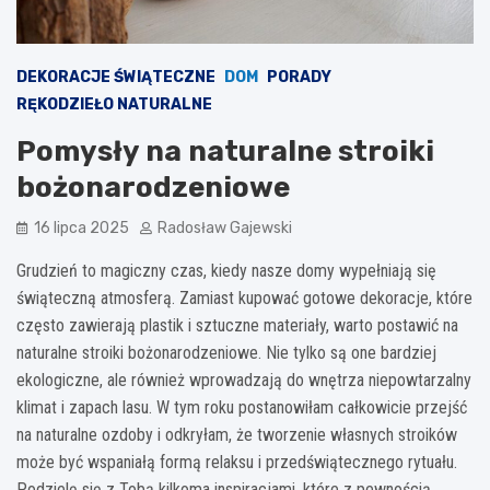
DEKORACJE ŚWIĄTECZNE
DOM
PORADY
RĘKODZIEŁO NATURALNE
Pomysły na naturalne stroiki
bożonarodzeniowe
16 lipca 2025
Radosław Gajewski
Grudzień to magiczny czas, kiedy nasze domy wypełniają się
świąteczną atmosferą. Zamiast kupować gotowe dekoracje, które
często zawierają plastik i sztuczne materiały, warto postawić na
naturalne stroiki bożonarodzeniowe. Nie tylko są one bardziej
ekologiczne, ale również wprowadzają do wnętrza niepowtarzalny
klimat i zapach lasu. W tym roku postanowiłam całkowicie przejść
na naturalne ozdoby i odkryłam, że tworzenie własnych stroików
może być wspaniałą formą relaksu i przedświątecznego rytuału.
Podzielę się z Tobą kilkoma inspiracjami, które z pewnością