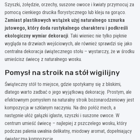
Szyszki, żołędzie, orzechy, suszone owoce i kwiaty przymocuj za
pomocą cienkiego drucika florystycznego lub kleju na gorąco.
Zamiast plastikowych wstążek użyj naturalnego sznurka
jutowego, który doda rustykalnego charakteru i podkreśli
ekologiczny wymiar dekoracji
. Taki wieniec nie tylko pięknie
wygląda na drzwiach wejściowych, ale również sprawdzi się jako
centralna dekoracja świątecznego stołu – wystarczy, że w środku
umieścisz świecę z naturalnego wosku.
Pomysł na stroik na stół wigilijny
Świąteczny stół to miejsce, gdzie spotykamy się z bliskimi,
dlatego warto zadbać o jego wyjątkową dekorację. Prostym, ale
efektownym pomysłem na naturalny stroik bożonarodzeniowy jest
kompozycja w szklanym naczyniu. Na dno połóż mech, a
następnie ułóż gałązki iglaste, szyszki i suszone owoce. W
centrum umieść świecę – najlepiej z pszczelego wosku, który
podczas palenia uwalnia delikatny, miodowy aromat, dopełniający
świąteczną kompozycję.