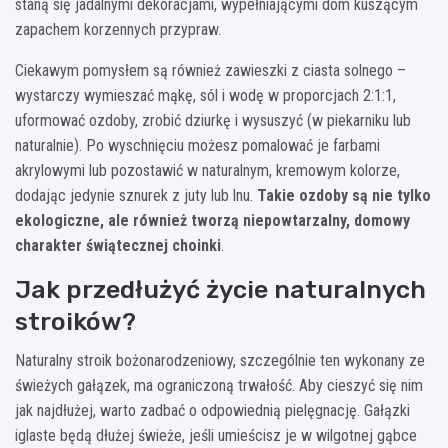
staną się jadalnymi dekoracjami, wypełniającymi dom kuszącym
zapachem korzennych przypraw.
Ciekawym pomysłem są również zawieszki z ciasta solnego –
wystarczy wymieszać mąkę, sól i wodę w proporcjach 2:1:1,
uformować ozdoby, zrobić dziurkę i wysuszyć (w piekarniku lub
naturalnie). Po wyschnięciu możesz pomalować je farbami
akrylowymi lub pozostawić w naturalnym, kremowym kolorze,
dodając jedynie sznurek z juty lub lnu.
Takie ozdoby są nie tylko
ekologiczne, ale również tworzą niepowtarzalny, domowy
charakter świątecznej choinki
.
Jak przedłużyć życie naturalnych
stroików?
Naturalny stroik bożonarodzeniowy, szczególnie ten wykonany ze
świeżych gałązek, ma ograniczoną trwałość. Aby cieszyć się nim
jak najdłużej, warto zadbać o odpowiednią pielęgnację. Gałązki
iglaste będą dłużej świeże, jeśli umieścisz je w wilgotnej gąbce