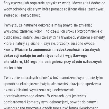
florystycznej lub regularnie spryskasz wodą. Możesz też dodać do
wody odrobinę gliceryny, która pomaga roślinom dłużej zachować
świeżość i elastyczność.
Pamiętaj, że naturalne dekoracje mają prawo się zmieniać –
wysychać, zmieniać kolor – to część ich uroku i przypomnienie o
cykliczności natury. Jeśli zależy Ci na trwałości, wybieraj elementy,
które z natury są suche – szyszki, orzechy, suszone owoce i
kwiaty.
Właśnie ta zmienność i niedoskonałość naturalnych
dekoracji nadaje im autentyczności i wyjątkowego
charakteru, którego nie osiągniesz przy użyciu sztucznych
materiałów
.
Tworzenie naturalnych stroików bożonarodzeniowych to nie tylko
sposób na ekologiczne święta, ale również okazja do spędzenia
czasu z bliskimi, wyciszenia się i celebrowania
przedświątecznego okresu. W czasach, gdy jesteśmy
bombardowani komercyjnymi dekoracjami, powrót do natury i
własnoręczne tworzenie ozdób może być formą świadomego