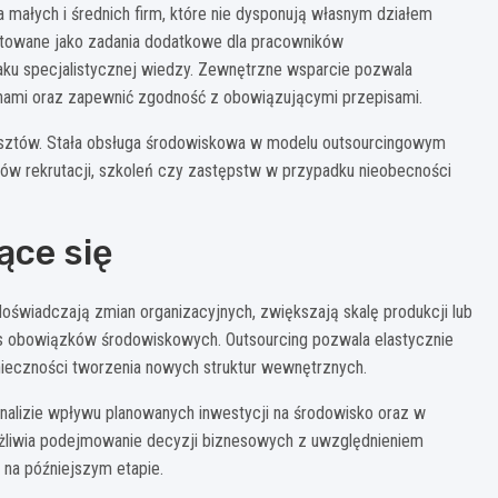
a małych i średnich firm, które nie dysponują własnym działem
ktowane jako zadania dodatkowe dla pracowników
aku specjalistycznej wiedzy. Zewnętrzne wsparcie pozwala
nami oraz zapewnić zgodność z obowiązującymi przepisami.
osztów. Stała obsługa środowiskowa w modelu outsourcingowym
ów rekrutacji, szkoleń czy zastępstw w przypadku nieobecności
ące się
świadczają zmian organizacyjnych, zwiększają skalę produkcji lub
es obowiązków środowiskowych. Outsourcing pozwala elastycznie
nieczności tworzenia nowych struktur wewnętrznych.
nalizie wpływu planowanych inwestycji na środowisko oraz w
możliwia podejmowanie decyzji biznesowych z uwzględnieniem
 na późniejszym etapie.