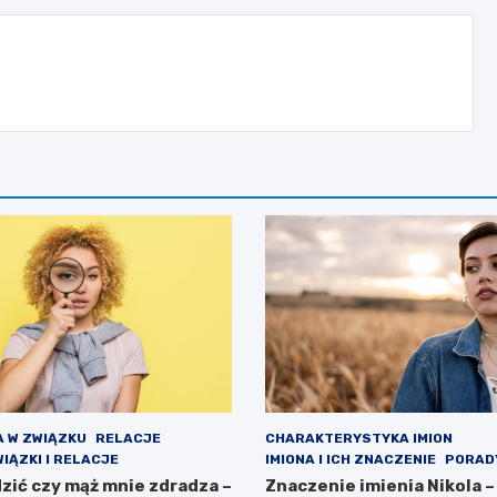
 W ZWIĄZKU
RELACJE
CHARAKTERYSTYKA IMION
IĄZKI I RELACJE
IMIONA I ICH ZNACZENIE
PORAD
zić czy mąż mnie zdradza –
Znaczenie imienia Nikola –