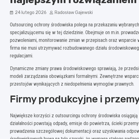
24 lutego 2026
Radosław Gajewski
Outsourcing ochrony środowiska polega na przekazaniu wybran
specjalizującemu się w tej dziedzinie. Obejmuje on m.in. prowa
pozwoleniami, monitorowanie zmian w przepisach oraz wsparcie w 
firma nie musi utrzymywać rozbudowanego działu środowiskoweg
regulacjami.
Dynamiczne zmiany prawa środowiskowego sprawiają, że przedsięb
modeli zarządzania obowiązkami formalnymi. Zewnętrzne wsparcie
przestojów wynikających z niedopełnienia wymogów prawnych.
Firmy produkcyjne i przem
Największe korzyści z outsourcingu ochrony środowiska osiągają
działalności powstają odpady, emisje do powietrza, ścieki przemy
prowadzenia szczegółowej dokumentacji oraz uzyskiwania odpowi
środowiskowych bywa na tyle szeroki, że wymaga stałego nadzoru i