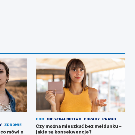
DOM
MIESZKALNICTWO
PORADY
PRAWO
Y
ZDROWIE
Czy można mieszkać bez meldunku –
 co mówi o
jakie są konsekwencje?