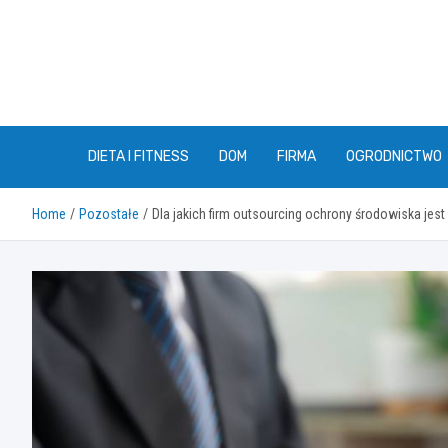
Skip
to
content
DIETA I FITNESS
DOM
FIRMA
OGRODNICTWO
Home
Pozostałe
Dla jakich firm outsourcing ochrony środowiska je