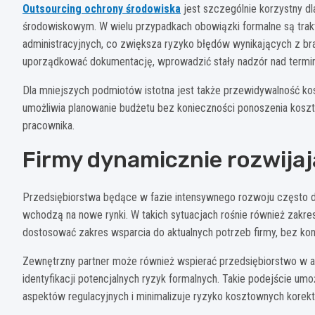
Outsourcing ochrony środowiska
jest szczególnie korzystny dl
środowiskowym. W wielu przypadkach obowiązki formalne są tra
administracyjnych, co zwiększa ryzyko błędów wynikających z br
uporządkować dokumentację, wprowadzić stały nadzór nad termi
Dla mniejszych podmiotów istotna jest także przewidywalność k
umożliwia planowanie budżetu bez konieczności ponoszenia koszt
pracownika.
Firmy dynamicznie rozwijaj
Przedsiębiorstwa będące w fazie intensywnego rozwoju często do
wchodzą na nowe rynki. W takich sytuacjach rośnie również zakr
dostosować zakres wsparcia do aktualnych potrzeb firmy, bez ko
Zewnętrzny partner może również wspierać przedsiębiorstwo w a
identyfikacji potencjalnych ryzyk formalnych. Takie podejście u
aspektów regulacyjnych i minimalizuje ryzyko kosztownych korekt