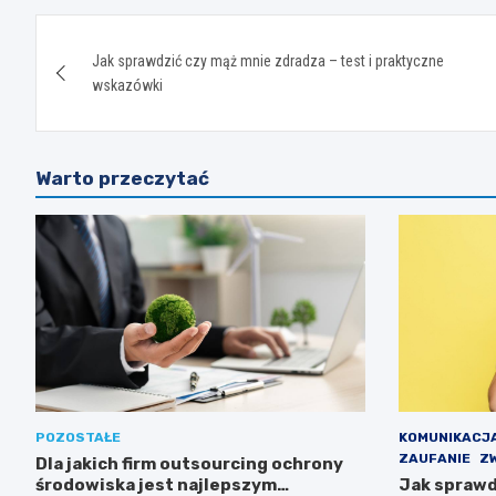
Nawigacja
Jak sprawdzić czy mąż mnie zdradza – test i praktyczne
wpisu
wskazówki
Warto przeczytać
POZOSTAŁE
KOMUNIKACJA
ZAUFANIE
ZW
Dla jakich firm outsourcing ochrony
środowiska jest najlepszym
Jak sprawd