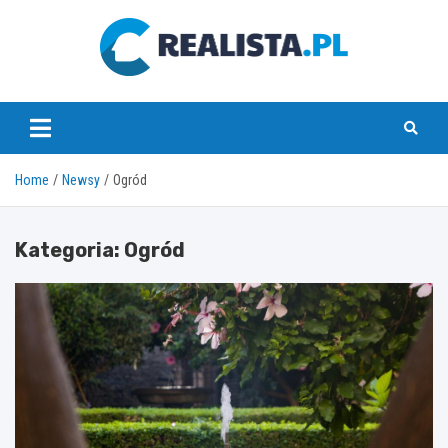
Skip
to
content
realista.pl
Home
Newsy
Ogród
Kategoria:
Ogród