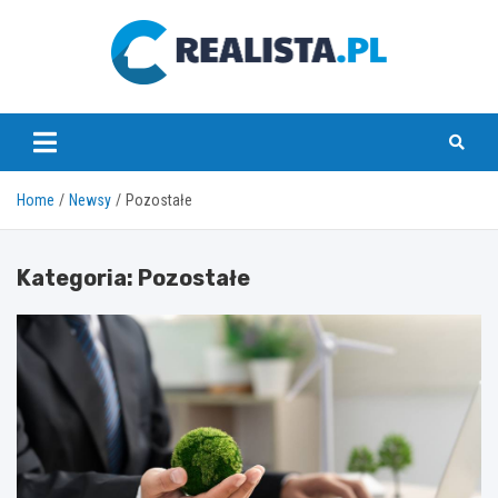
Skip
to
content
realista.pl
Home
Newsy
Pozostałe
Kategoria:
Pozostałe