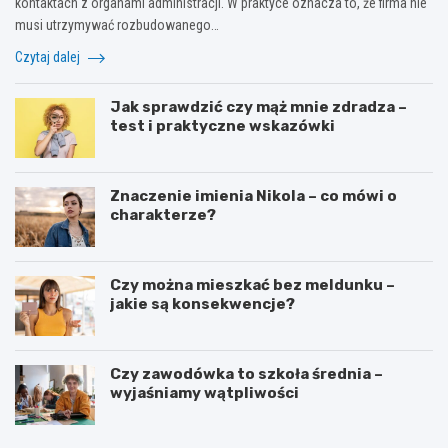
kontaktach z organami administracji. W praktyce oznacza to, że firma nie
musi utrzymywać rozbudowanego…
Czytaj dalej
Jak sprawdzić czy mąż mnie zdradza –
test i praktyczne wskazówki
Znaczenie imienia Nikola – co mówi o
charakterze?
Czy można mieszkać bez meldunku –
jakie są konsekwencje?
Czy zawodówka to szkoła średnia –
wyjaśniamy wątpliwości