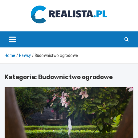
Skip
to
content
realista.pl
Home
Newsy
Budownictwo ogrodowe
Kategoria:
Budownictwo ogrodowe