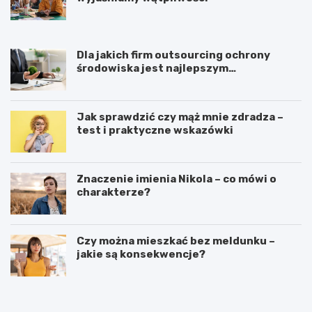
d
l
a
p
o
Dla jakich firm outsourcing ochrony
c
środowiska jest najlepszym
z
rozwiązaniem
ą
t
Jak sprawdzić czy mąż mnie zdradza –
k
test i praktyczne wskazówki
u
j
ą
c
Znaczenie imienia Nikola – co mówi o
y
charakterze?
c
h
Czy można mieszkać bez meldunku –
jakie są konsekwencje?