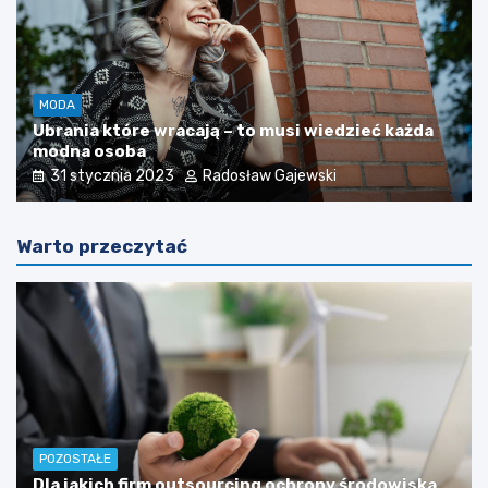
MODA
Ubrania które wracają – to musi wiedzieć każda
modna osoba
31 stycznia 2023
Radosław Gajewski
Warto przeczytać
POZOSTAŁE
Dla jakich firm outsourcing ochrony środowiska