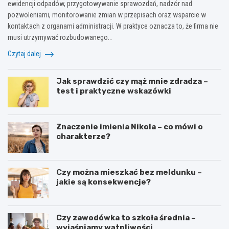
ewidencji odpadów, przygotowywanie sprawozdań, nadzór nad
k
w
c
pozwoleniami, monitorowanie zmian w przepisach oraz wsparcie w
u
r
o
–
o
r
kontaktach z organami administracji. W praktyce oznacza to, że firma nie
j
w
o
musi utrzymywać rozbudowanego…
a
e
b
Czytaj dalej
k
r
i
i
z
ć
e
e
k
Jak sprawdzić czy mąż mnie zdradza –
s
–
r
test i praktyczne wskazówki
ą
p
o
k
r
k
o
o
p
n
s
o
Znaczenie imienia Nikola – co mówi o
s
t
k
charakterze?
e
y
r
k
p
o
w
o
k
e
r
u
Czy można mieszkać bez meldunku –
n
a
?
jakie są konsekwencje?
c
d
j
n
e
i
Czy zawodówka to szkoła średnia –
?
k
wyjaśniamy wątpliwości