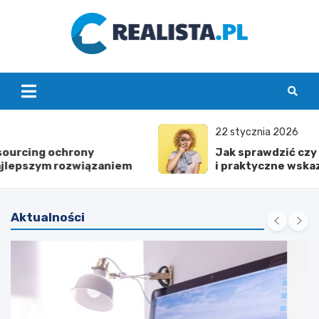
Skip
to
content
realista.pl
22 stycznia 2026
Jak sprawdzić czy mąż mnie zdradza – test
i praktyczne wskazówki
Aktualności