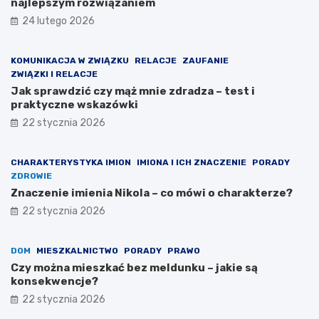
najlepszym rozwiązaniem
24 lutego 2026
KOMUNIKACJA W ZWIĄZKU
RELACJE
ZAUFANIE
ZWIĄZKI I RELACJE
Jak sprawdzić czy mąż mnie zdradza – test i
praktyczne wskazówki
22 stycznia 2026
CHARAKTERYSTYKA IMION
IMIONA I ICH ZNACZENIE
PORADY
ZDROWIE
Znaczenie imienia Nikola – co mówi o charakterze?
22 stycznia 2026
DOM
MIESZKALNICTWO
PORADY
PRAWO
Czy można mieszkać bez meldunku – jakie są
konsekwencje?
22 stycznia 2026
C
J
Z