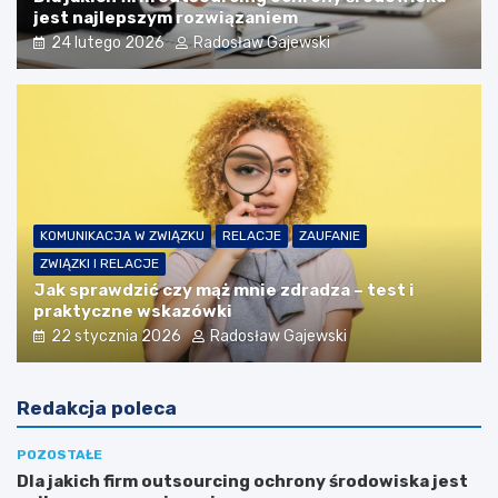
jest najlepszym rozwiązaniem
24 lutego 2026
Radosław Gajewski
KOMUNIKACJA W ZWIĄZKU
RELACJE
ZAUFANIE
ZWIĄZKI I RELACJE
Jak sprawdzić czy mąż mnie zdradza – test i
praktyczne wskazówki
22 stycznia 2026
Radosław Gajewski
Redakcja poleca
POZOSTAŁE
Dla jakich firm outsourcing ochrony środowiska jest