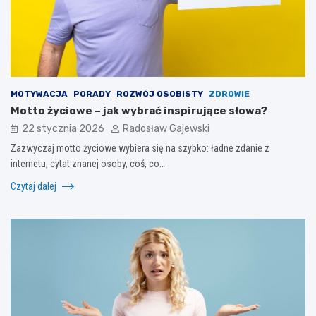
MOTYWACJA
PORADY
ROZWÓJ OSOBISTY
ZDROWIE
Motto życiowe – jak wybrać inspirujące słowa?
22 stycznia 2026
Radosław Gajewski
Zazwyczaj motto życiowe wybiera się na szybko: ładne zdanie z
internetu, cytat znanej osoby, coś, co…
Czytaj dalej