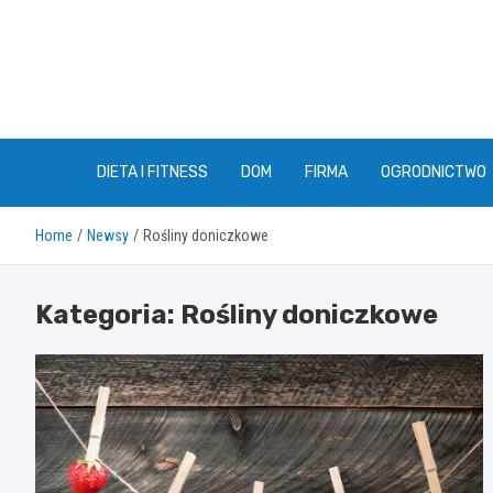
Skip
to
content
DIETA I FITNESS
DOM
FIRMA
OGRODNICTWO
Home
Newsy
Rośliny doniczkowe
Kategoria:
Rośliny doniczkowe