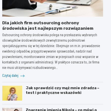
Dla jakich firm outsourcing ochrony
środowiska jest najlepszym rozwiązaniem
Outsourcing ochrony środowiska polega na przekazaniu wybranych
obowiązków środowiskowych zewnętrznemu podmiotowi
specjalizującemu się w tej dziedzinie. Obejmuje on m.in. prowadzenie
ewidencji odpadów, przygotowywanie sprawozdań, nadzór nad
pozwoleniami, monitorowanie zmian w przepisach oraz wsparcie w
kontaktach z organami administracji. W praktyce oznacza to, że firma
nie musi utrzymywać rozbudowanego…
Czytaj dalej
Jak sprawdzić czy mąż mnie zdradza –
test i praktyczne wskazówki
Znaczenie imienia Nikola – co mówi o