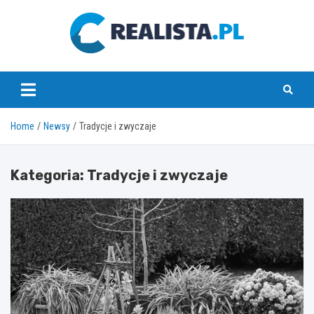
Skip
to
content
realista.pl
Home
Newsy
Tradycje i zwyczaje
Kategoria:
Tradycje i zwyczaje