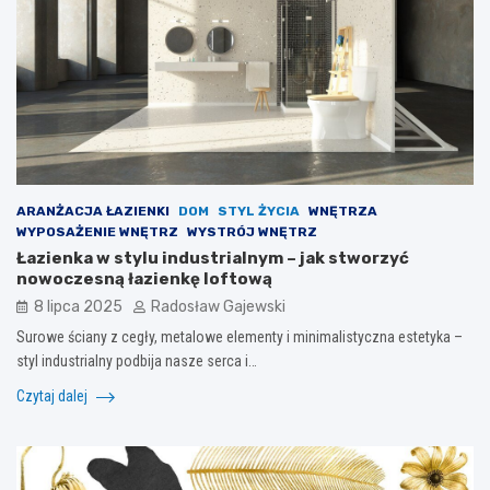
ARANŻACJA ŁAZIENKI
DOM
STYL ŻYCIA
WNĘTRZA
WYPOSAŻENIE WNĘTRZ
WYSTRÓJ WNĘTRZ
Łazienka w stylu industrialnym – jak stworzyć
nowoczesną łazienkę loftową
8 lipca 2025
Radosław Gajewski
Surowe ściany z cegły, metalowe elementy i minimalistyczna estetyka –
styl industrialny podbija nasze serca i…
Czytaj dalej