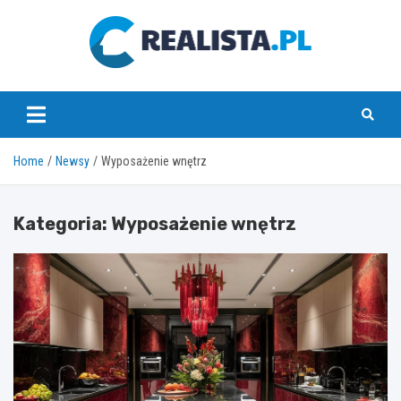
Skip
to
content
realista.pl
Home
Newsy
Wyposażenie wnętrz
Kategoria:
Wyposażenie wnętrz