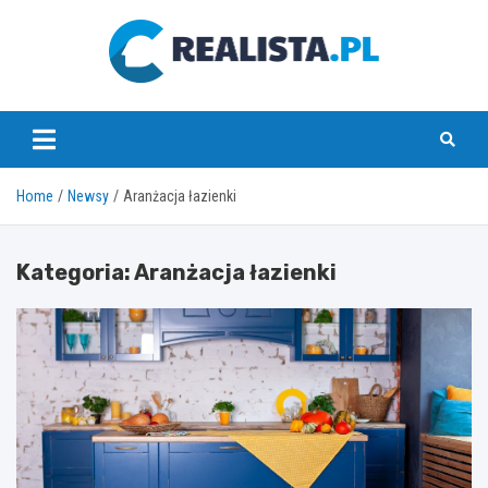
Skip
to
content
realista.pl
Home
Newsy
Aranżacja łazienki
Kategoria:
Aranżacja łazienki