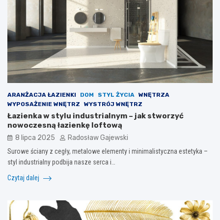
ARANŻACJA ŁAZIENKI
DOM
STYL ŻYCIA
WNĘTRZA
WYPOSAŻENIE WNĘTRZ
WYSTRÓJ WNĘTRZ
Łazienka w stylu industrialnym – jak stworzyć
nowoczesną łazienkę loftową
8 lipca 2025
Radosław Gajewski
Surowe ściany z cegły, metalowe elementy i minimalistyczna estetyka –
styl industrialny podbija nasze serca i…
Czytaj dalej