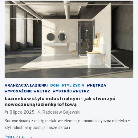
ARANŻACJA ŁAZIENKI
DOM
STYL ŻYCIA
WNĘTRZA
WYPOSAŻENIE WNĘTRZ
WYSTRÓJ WNĘTRZ
Łazienka w stylu industrialnym – jak stworzyć
nowoczesną łazienkę loftową
8 lipca 2025
Radosław Gajewski
Surowe ściany z cegły, metalowe elementy i minimalistyczna estetyka –
styl industrialny podbija nasze serca i…
Czytaj dalej