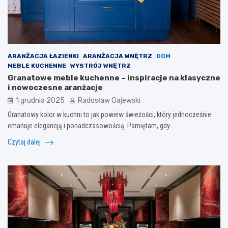
ARANŻACJA ŁAZIENKI
ARANŻACJA WNĘTRZ
DOM
MEBLE KUCHENNE
WYSTRÓJ WNĘTRZ
Granatowe meble kuchenne – inspiracje na klasyczne
i nowoczesne aranżacje
1 grudnia 2025
Radosław Gajewski
Granatowy kolor w kuchni to jak powiew świeżości, który jednocześnie
emanuje elegancją i ponadczasowością. Pamiętam, gdy…
Czytaj dalej