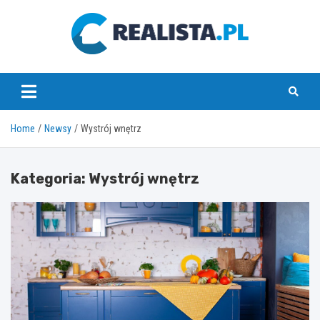
Skip
to
content
realista.pl
Home
Newsy
Wystrój wnętrz
Kategoria:
Wystrój wnętrz