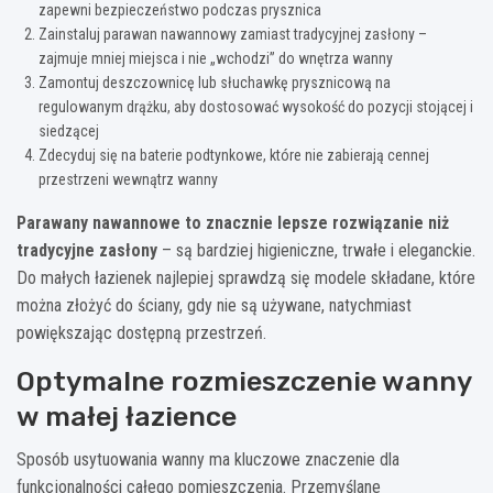
zapewni bezpieczeństwo podczas prysznica
Zainstaluj parawan nawannowy zamiast tradycyjnej zasłony –
zajmuje mniej miejsca i nie „wchodzi” do wnętrza wanny
Zamontuj deszczownicę lub słuchawkę prysznicową na
regulowanym drążku, aby dostosować wysokość do pozycji stojącej i
siedzącej
Zdecyduj się na baterie podtynkowe, które nie zabierają cennej
przestrzeni wewnątrz wanny
Parawany nawannowe to znacznie lepsze rozwiązanie niż
tradycyjne zasłony
– są bardziej higieniczne, trwałe i eleganckie.
Do małych łazienek najlepiej sprawdzą się modele składane, które
można złożyć do ściany, gdy nie są używane, natychmiast
powiększając dostępną przestrzeń.
Optymalne rozmieszczenie wanny
w małej łazience
Sposób usytuowania wanny ma kluczowe znaczenie dla
funkcjonalności całego pomieszczenia. Przemyślane