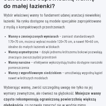
do małej łazienki?
Wybór właściwej wanny to fundament udanej aranżacji niewielkiej
łazienki. Na rynku dostępne są modele specjalnie zaprojektowane
z myślą o kompaktowych przestrzeniach:
Wanny o zmniejszonych wymiarach
– zamiast standardowych
170×70 cm, możesz wybrać modele 120×70 cm, a nawet 90×60 cm,
idealne do małych łazienek w blokach
Wanny asymetryczne
– dzięki jednemu krótszemu bokowi pozwalają
znacząco zaoszczędzić przestrzeń
Wanny narożne
– efektywnie wykorzystują trudno dostępne narożniki
pomieszczenia
Wanny z wyprofilowanym siedziskiem
– umożliwiają wygodną kąpiel
nawet w krótszych modelach
Wybierając wannę, zwróć szczególną uwagę nie tylko na jej
wymiary zewnętrzne, ale również na głębokość.
Mniejsze wanny
często rekompensują ograniczoną powierzchnię większą
głębokością
, co pozwala zanurzyć się w wodzie mimo