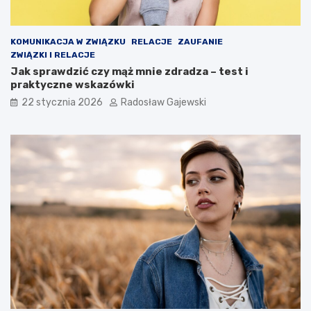
KOMUNIKACJA W ZWIĄZKU
RELACJE
ZAUFANIE
ZWIĄZKI I RELACJE
Jak sprawdzić czy mąż mnie zdradza – test i
praktyczne wskazówki
22 stycznia 2026
Radosław Gajewski