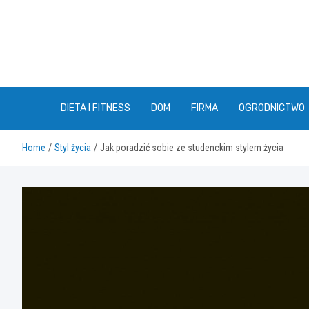
Skip
to
content
DIETA I FITNESS
DOM
FIRMA
OGRODNICTWO
Home
Styl życia
Jak poradzić sobie ze studenckim stylem życia