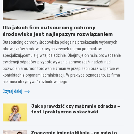
Dla jakich firm outsourcing ochrony
środowiska jest najlepszym rozwiązaniem
Outsourcing ochrony środowiska polega na przekazaniu wybranych
obowiązków środowiskowych zewnętrznemu podmiotowi
specjalizującemu się w tej dziedzinie. Obejmuje on m.in. prowadzenie
ewidencji odpadów, przygotowywanie sprawozdań, nadzór nad
pozwoleniami, monitorowanie zmian w przepisach oraz wsparcie w
kontaktach z organami administracji. W praktyce oznacza to, że firma
nie musi utrzymywać rozbudowanego…
Czytaj dalej
Jak sprawdzić czy mąż mnie zdradza –
test i praktyczne wskazówki
Znaczenie imienia Nikola – co mówi o