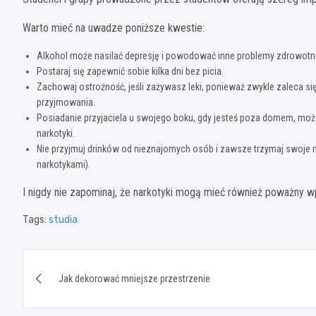
Warto mieć na uwadze poniższe kwestie:
Alkohol może nasilać depresję i powodować inne problemy zdrowotn
Postaraj się zapewnić sobie kilka dni bez picia.
Zachowaj ostrożność, jeśli zażywasz leki, ponieważ zwykle zaleca się
przyjmowania.
Posiadanie przyjaciela u swojego boku, gdy jesteś poza domem, mo
narkotyki.
Nie przyjmuj drinków od nieznajomych osób i zawsze trzymaj swoje nap
narkotykami).
I nigdy nie zapominaj, że narkotyki mogą mieć również poważny 
Tags:
studia
Nawigacja
Jak dekorować mniejsze przestrzenie
wpisu