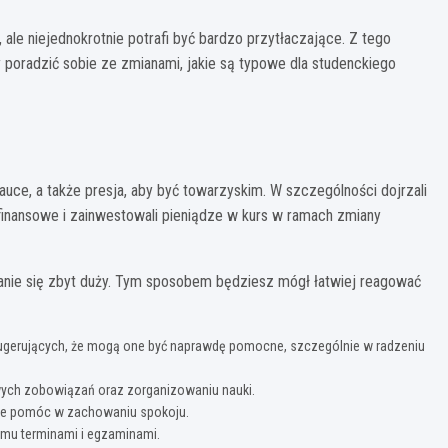
ale niejednokrotnie potrafi być bardzo przytłaczające. Z tego
 poradzić sobie ze zmianami, jakie są typowe dla studenckiego
auce, a także presja, aby być towarzyskim. W szczególności dojrzali
finansowe i zainwestowali pieniądze w kurs w ramach zmiany
tanie się zbyt duży. Tym sposobem będziesz mógł łatwiej reagować
 sugerujących, że mogą one być naprawdę pomocne, szczególnie w radzeniu
wych zobowiązań oraz zorganizowaniu nauki.
może pomóc w zachowaniu spokoju.
amu terminami i egzaminami.