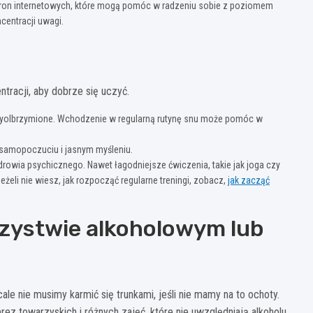
i stron internetowych, które mogą pomóc w radzeniu sobie z poziomem
centracji uwagi.
tracji, aby dobrze się uczyć.
 wyolbrzymione. Wchodzenie w regularną rutynę snu może pomóc w
samopoczuciu i jasnym myśleniu.
owia psychicznego. Nawet łagodniejsze ćwiczenia, takie jak joga czy
eżeli nie wiesz, jak rozpocząć regularne treningi, zobacz,
jak zacząć
rzystwie alkoholowym lub
ale nie musimy karmić się trunkami, jeśli nie mamy na to ochoty.
z towarzyskich i różnych zajęć, które nie uwzględniają alkoholu.