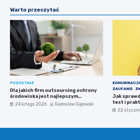
Warto przeczytać
POZOSTAŁE
KOMUNIKACJA
ZAUFANIE
ZW
Dla jakich firm outsourcing ochrony
środowiska jest najlepszym
Jak sprawd
rozwiązaniem
test i pra
24 lutego 2026
Radosław Gajewski
22 styczn