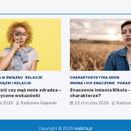
 W ZWIĄZKU
RELACJE
CHARAKTERYSTYKA IMION
IĄZKI I RELACJE
IMIONA I ICH ZNACZENIE
PORAD
zić czy mąż mnie zdradza –
Znaczenie imienia Nikola –
ktyczne wskazówki
charakterze?
ia 2026
Radosław Gajewski
22 stycznia 2026
Radosł
Copyright © 2026
realista.pl