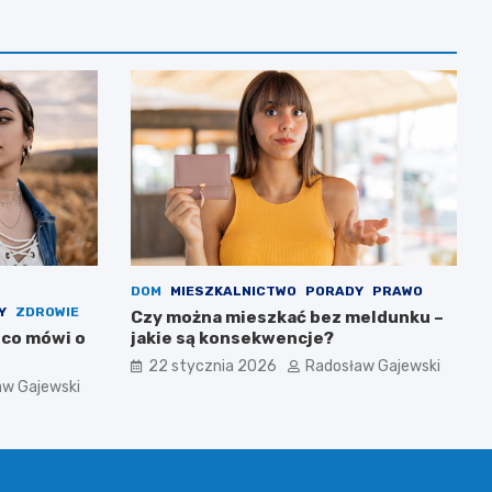
DOM
MIESZKALNICTWO
PORADY
PRAWO
Y
ZDROWIE
Czy można mieszkać bez meldunku –
 co mówi o
jakie są konsekwencje?
22 stycznia 2026
Radosław Gajewski
aw Gajewski