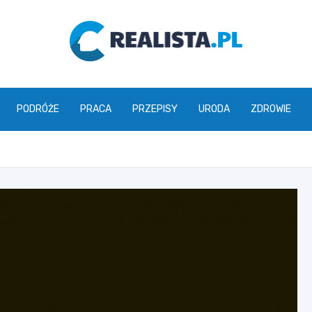
realista.pl
PODRÓŻE
PRACA
PRZEPISY
URODA
ZDROWIE