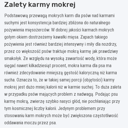
Zalety karmy mokrej
Podstawową przewagą mokrych karm dla psów nad karmami
suchymi jest konsystencja bardziej zbliżona do naturalnego
pożywienia mięsożerców. W dobrej jakości karmach mokrych
gołym okiem dostrzeżemy kawałki mięsa. Zapach takiego
pożywienia jest również bardziej intensywny i miły dla nozdrzy,
przez co większość psów traktuje mokrą karmę jak prawdziwy
smakołyk. Ze względu na wysoką zawartość wody, która może
sięgać nawet kilkadziesiąt procent, mokra karma dla psa ma
również zdecydowanie mniejszą gęstość kaloryczną niż karma
sucha. Oznacza to, że w takiej samej porcji (objętości) karmy
mokrej jest dużo mniej kalorii niż w karmie suchej. To duża zaleta
w przypadku psów mających problem z nadwagą. Podając psu
karmę mokrą, zwierzę szybko nasyci głód, nie pochłaniając przy
tym kosmicznej liczby kalorii. Jedynym problemem przy
stosowaniu karm mokrych może być zwiększona częstotliwość
oddawania moczu przez psa.