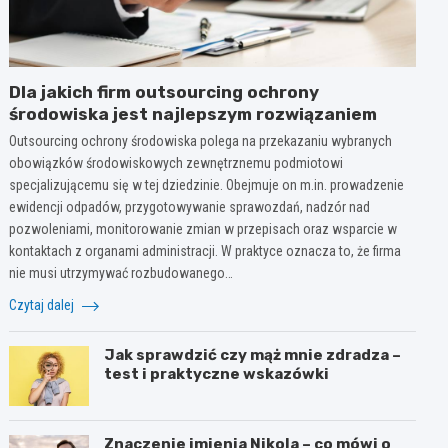
Dla jakich firm outsourcing ochrony
środowiska jest najlepszym rozwiązaniem
Outsourcing ochrony środowiska polega na przekazaniu wybranych
obowiązków środowiskowych zewnętrznemu podmiotowi
specjalizującemu się w tej dziedzinie. Obejmuje on m.in. prowadzenie
ewidencji odpadów, przygotowywanie sprawozdań, nadzór nad
pozwoleniami, monitorowanie zmian w przepisach oraz wsparcie w
kontaktach z organami administracji. W praktyce oznacza to, że firma
nie musi utrzymywać rozbudowanego…
Czytaj dalej
Jak sprawdzić czy mąż mnie zdradza –
test i praktyczne wskazówki
Znaczenie imienia Nikola – co mówi o