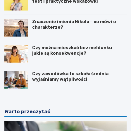
test i praktyczne wskazówki
Znaczenie imienia Nikola – co mówi o
charakterze?
Czy można mieszkać bez meldunku –
jakie są konsekwencje?
Czy zawodówka to szkoła średnia –
wyjaśniamy wątpliwości
Warto przeczytać