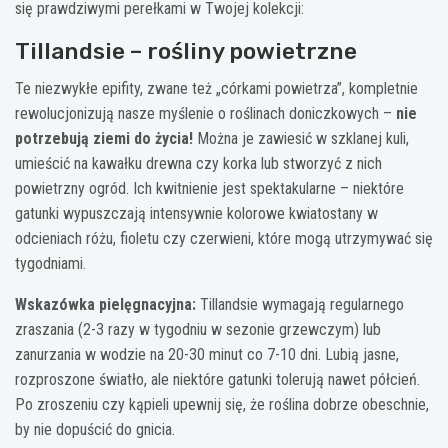
się prawdziwymi perełkami w Twojej kolekcji:
Tillandsie – rośliny powietrzne
Te niezwykłe epifity, zwane też „córkami powietrza”, kompletnie
rewolucjonizują nasze myślenie o roślinach doniczkowych –
nie
potrzebują ziemi do życia!
Można je zawiesić w szklanej kuli,
umieścić na kawałku drewna czy korka lub stworzyć z nich
powietrzny ogród. Ich kwitnienie jest spektakularne – niektóre
gatunki wypuszczają intensywnie kolorowe kwiatostany w
odcieniach różu, fioletu czy czerwieni, które mogą utrzymywać się
tygodniami.
Wskazówka pielęgnacyjna:
Tillandsie wymagają regularnego
zraszania (2-3 razy w tygodniu w sezonie grzewczym) lub
zanurzania w wodzie na 20-30 minut co 7-10 dni. Lubią jasne,
rozproszone światło, ale niektóre gatunki tolerują nawet półcień.
Po zroszeniu czy kąpieli upewnij się, że roślina dobrze obeschnie,
by nie dopuścić do gnicia.