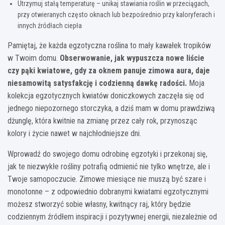
Utrzymuj stałą temperaturę – unikaj stawiania roślin w przeciągach,
przy otwieranych często oknach lub bezpośrednio przy kaloryferach i
innych źródłach ciepła
Pamiętaj, że każda egzotyczna roślina to mały kawałek tropików
w Twoim domu.
Obserwowanie, jak wypuszcza nowe liście
czy pąki kwiatowe, gdy za oknem panuje zimowa aura, daje
niesamowitą satysfakcję i codzienną dawkę radości.
Moja
kolekcja egzotycznych kwiatów doniczkowych zaczęła się od
jednego niepozornego storczyka, a dziś mam w domu prawdziwą
dżunglę, która kwitnie na zmianę przez cały rok, przynosząc
kolory i życie nawet w najchłodniejsze dni.
Wprowadź do swojego domu odrobinę egzotyki i przekonaj się,
jak te niezwykłe rośliny potrafią odmienić nie tylko wnętrze, ale i
Twoje samopoczucie. Zimowe miesiące nie muszą być szare i
monotonne – z odpowiednio dobranymi kwiatami egzotycznymi
możesz stworzyć sobie własny, kwitnący raj, który będzie
codziennym źródłem inspiracji i pozytywnej energii, niezależnie od