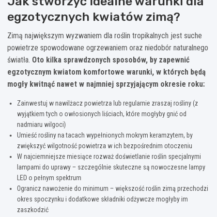
Jak stworzyć idealne warunki dla
egzotycznych kwiatów zimą?
Zimą największym wyzwaniem dla roślin tropikalnych jest suche
powietrze spowodowane ogrzewaniem oraz niedobór naturalnego
światła.
Oto kilka sprawdzonych sposobów, by zapewnić
egzotycznym kwiatom komfortowe warunki, w których będą
mogły kwitnąć nawet w najmniej sprzyjającym okresie roku:
Zainwestuj w nawilżacz powietrza lub regularnie zraszaj rośliny (z
wyjątkiem tych o owłosionych liściach, które mogłyby gnić od
nadmiaru wilgoci)
Umieść rośliny na tacach wypełnionych mokrym keramzytem, by
zwiększyć wilgotność powietrza w ich bezpośrednim otoczeniu
W najciemniejsze miesiące rozważ doświetlanie roślin specjalnymi
lampami do uprawy – szczególnie skuteczne są nowoczesne lampy
LED o pełnym spektrum
Ogranicz nawożenie do minimum – większość roślin zimą przechodzi
okres spoczynku i dodatkowe składniki odżywcze mogłyby im
zaszkodzić