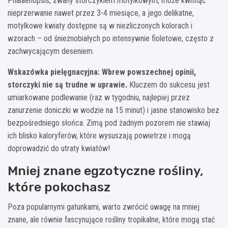
Phalaenopsis, zwany storczykiem motylkowym, może kwitnąć
nieprzerwanie nawet przez 3-4 miesiące, a jego delikatne,
motylkowe kwiaty dostępne są w niezliczonych kolorach i
wzorach – od śnieżnobiałych po intensywnie fioletowe, często z
zachwycającym deseniem.
Wskazówka pielęgnacyjna:
Wbrew powszechnej opinii,
storczyki nie są trudne w uprawie.
Kluczem do sukcesu jest
umiarkowane podlewanie (raz w tygodniu, najlepiej przez
zanurzenie doniczki w wodzie na 15 minut) i jasne stanowisko bez
bezpośredniego słońca. Zimą pod żadnym pozorem nie stawiaj
ich blisko kaloryferów, które wysuszają powietrze i mogą
doprowadzić do utraty kwiatów!
Mniej znane egzotyczne rośliny,
które pokochasz
Poza popularnymi gatunkami, warto zwrócić uwagę na mniej
znane, ale równie fascynujące rośliny tropikalne, które mogą stać