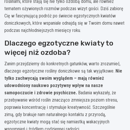
roślinami, które stają się nie tylko ozdobą domu, ale również
tematem ożywionych rozmów podczas wizyt gości. Dziś zabiorę
Cię w fascynującą podróż po świecie egzotycznych kwiatów
doniczkowych, które wspaniale odnajdą się w Twoim domu nawet
podczas najchłodniejszych miesięcy roku.
Dlaczego egzotyczne kwiaty to
więcej niż ozdoba?
Zanim przejdziemy do konkretnych gatunków, warto zrozumieć,
dlaczego egzotyczne rośliny doniczkowe są tak wyjątkowe.
Nie
tylko zachwycają swoim wyglądem – mają również
udowodniony naukowo pozytywny wpływ na nasze
samopoczucie i zdrowie psychiczne.
Badania wykazały, że
przebywanie wśród roślin znacząco zmniejsza poziom stresu,
poprawia koncentrację i stymuluje kreatywność. Szczególnie
zimą, gdy brakuje nam naturalnego kontaktu z przyrodą,
egzotyczne kwiaty mogą stać się namiastką wakacyjnych
wspomnień i źródłem codziennej radości.