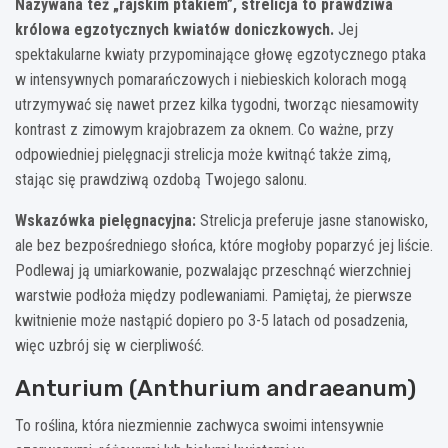
Nazywana też „rajskim ptakiem”, strelicja to prawdziwa
królowa egzotycznych kwiatów doniczkowych.
Jej
spektakularne kwiaty przypominające głowę egzotycznego ptaka
w intensywnych pomarańczowych i niebieskich kolorach mogą
utrzymywać się nawet przez kilka tygodni, tworząc niesamowity
kontrast z zimowym krajobrazem za oknem. Co ważne, przy
odpowiedniej pielęgnacji strelicja może kwitnąć także zimą,
stając się prawdziwą ozdobą Twojego salonu.
Wskazówka pielęgnacyjna:
Strelicja preferuje jasne stanowisko,
ale bez bezpośredniego słońca, które mogłoby poparzyć jej liście.
Podlewaj ją umiarkowanie, pozwalając przeschnąć wierzchniej
warstwie podłoża między podlewaniami. Pamiętaj, że pierwsze
kwitnienie może nastąpić dopiero po 3-5 latach od posadzenia,
więc uzbrój się w cierpliwość.
Anturium (Anthurium andraeanum)
To roślina, która niezmiennie zachwyca swoimi intensywnie