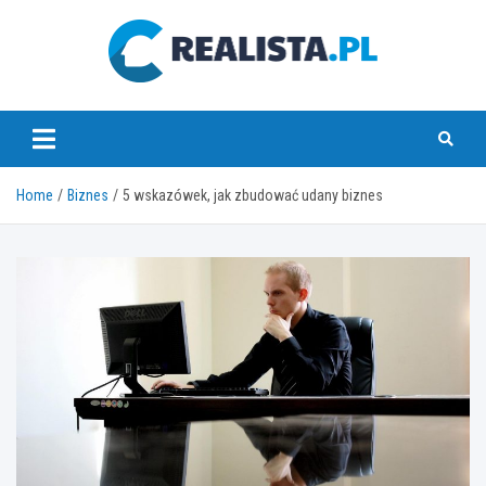
Skip
to
content
realista.pl
Home
Biznes
5 wskazówek, jak zbudować udany biznes