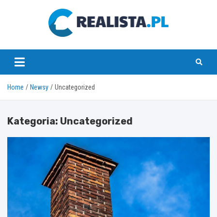
Skip
to
content
realista.pl
Home
Newsy
Uncategorized
Kategoria:
Uncategorized