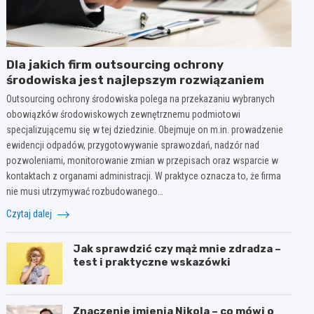
Dla jakich firm outsourcing ochrony
środowiska jest najlepszym rozwiązaniem
Outsourcing ochrony środowiska polega na przekazaniu wybranych
obowiązków środowiskowych zewnętrznemu podmiotowi
specjalizującemu się w tej dziedzinie. Obejmuje on m.in. prowadzenie
ewidencji odpadów, przygotowywanie sprawozdań, nadzór nad
pozwoleniami, monitorowanie zmian w przepisach oraz wsparcie w
kontaktach z organami administracji. W praktyce oznacza to, że firma
nie musi utrzymywać rozbudowanego…
Czytaj dalej
Jak sprawdzić czy mąż mnie zdradza –
test i praktyczne wskazówki
Znaczenie imienia Nikola – co mówi o