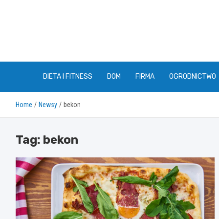
Skip
to
content
DIETA I FITNESS
DOM
FIRMA
OGRODNICTWO
Home
Newsy
bekon
Tag:
bekon